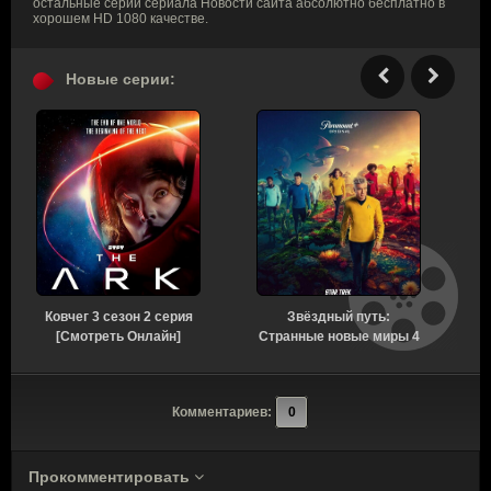
остальные серии сериала Новости сайта абсолютно бесплатно в
хорошем HD 1080 качестве.
Новые серии:
Ковчег 3 сезон 2 серия
Звёздный путь:
М
[Смотреть Онлайн]
Странные новые миры 4
сезон 3 серия [Смотреть
Онлайн]
Комментариев:
0
Прокомментировать